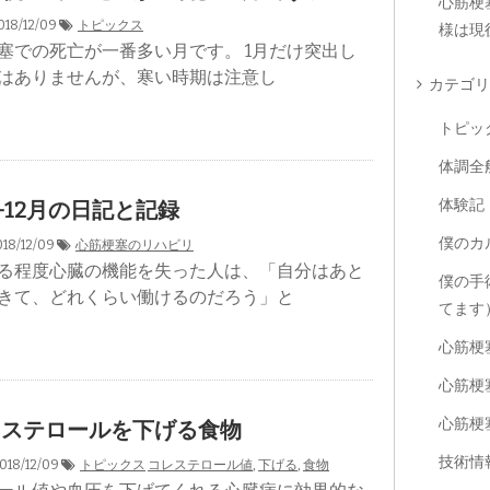
心筋梗
18/12/09
トピックス
様は現
塞での死亡が一番多い月です。 1月だけ突出し
はありませんが、寒い時期は注意し
カテゴリ
トピッ
体調全
体験記
月-12月の日記と記録
僕のカ
18/12/09
心筋梗塞のリハビリ
る程度心臓の機能を失った人は、「自分はあと
僕の手
きて、どれくらい働けるのだろう」と
てます
心筋梗
心筋梗
心筋梗
レステロールを下げる食物
技術情
018/12/09
トピックス
コレステロール値
,
下げる
,
食物