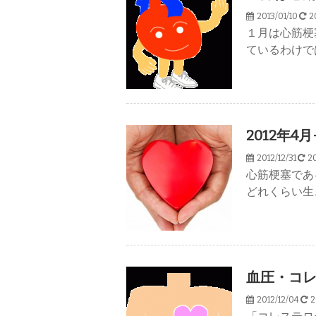
2013/01/10
20
１月は心筋梗
ているわけで
2012年4
2012/12/31
20
心筋梗塞であ
どれくらい生
血圧・コ
2012/12/04
2