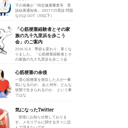
下の画像が「特定健康審査等 受
診結果通知表」 2017.7.25受診 問題
なのは GOT（30以下）
「心筋梗塞経験者とその家
族の九十九里浜を歩こう
会」のご案内
2016.11.4 季節も変わり、寒くな
りました。 「心筋梗塞経験者とそ
の家族の九十九里浜を歩こう会
心筋梗塞の余後
一度心筋梗塞を発症した人が一番
気になるのが、 あと何年、どんな
状態で生きられるのか、 という事
ではな
気になったTwitter
皆様にお知らせ致しておりま
す。メモリアルに関する方々に読
んで頂きたいです