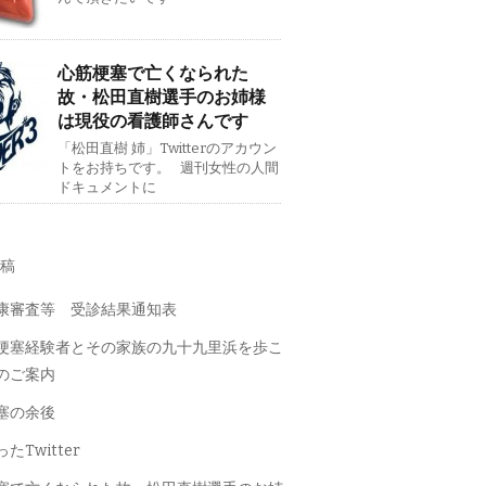
心筋梗塞で亡くなられた
故・松田直樹選手のお姉様
は現役の看護師さんです
「松田直樹 姉」Twitterのアカウン
トをお持ちです。 週刊女性の人間
ドキュメントに
稿
康審査等 受診結果通知表
梗塞経験者とその家族の九十九里浜を歩こ
のご案内
塞の余後
たTwitter