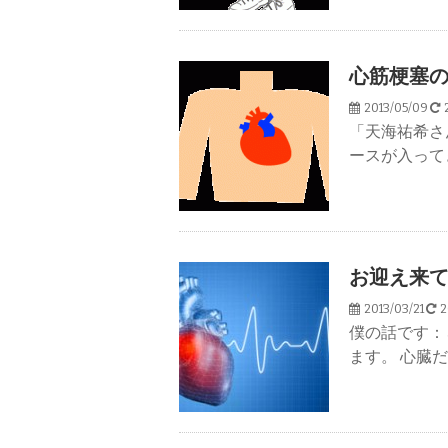
心筋梗塞
2013/05/09
2
「天海祐希さ
ースが入って
お迎え来
2013/03/21
2
僕の話です：
ます。 心臓