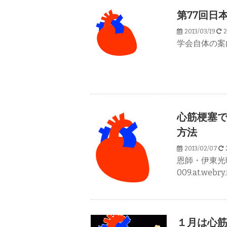
第77回日
2013/03/19
2
学会自体の案内 htt
心筋梗塞
方法
2013/02/07
2
恩師・伊東光晴先
009.at.webry.
１月は心