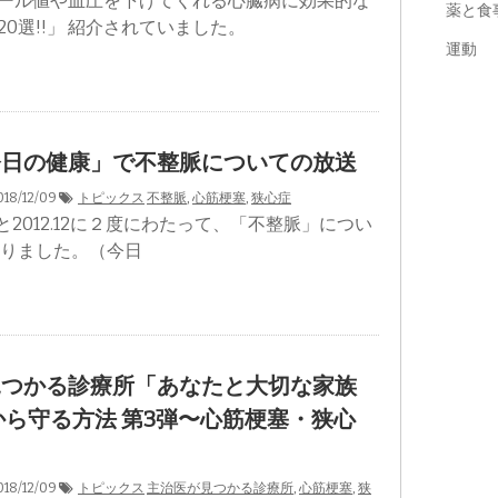
ール値や血圧を下げてくれる心臓病に効果的な
薬と食
0選!!」 紹介されていました。
運動
今日の健康」で不整脈についての放送
18/12/09
トピックス
不整脈
,
心筋梗塞
,
狭心症
1.8と2012.12に２度にわたって、「不整脈」につい
ありました。（今日
見つかる診療所「あなたと大切な家族
から守る方法 第3弾〜心筋梗塞・狭心
18/12/09
トピックス
主治医が見つかる診療所
,
心筋梗塞
,
狭