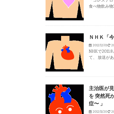
「コレステロ
食べ物飲み物2
ＮＨＫ「
2012/12/01
20
NHKで201
て、 放送が
主治医が
を 突然死
症〜 」
2012/11/20
20