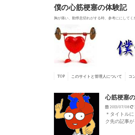
僕の心筋梗塞の体験記
胸が痛い、動悸息切れがする時、参考ににしてく
TOP
このサイトと管理人について
コ
心筋梗塞
2013/07/08
＊タイトルに
ク先の記事が