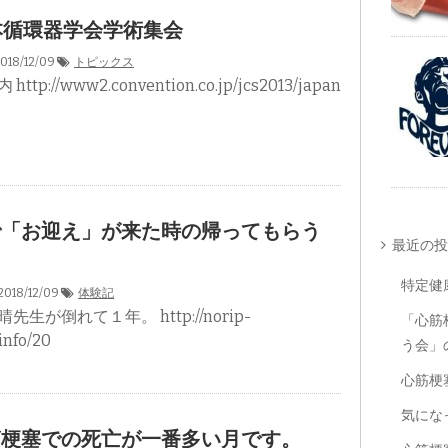
本循環器学会学術集会
018/12/09
トピックス
p://www2.convention.co.jp/jcs2013/japan
で「お迎え」が来た時の帰ってもらう
最近の投
特定健
018/12/09
体験記
生が倒れて１年。 http://norip-
「心筋
info/20
う会」
心筋梗
気になっ
筋梗塞での死亡が一番多い月です。