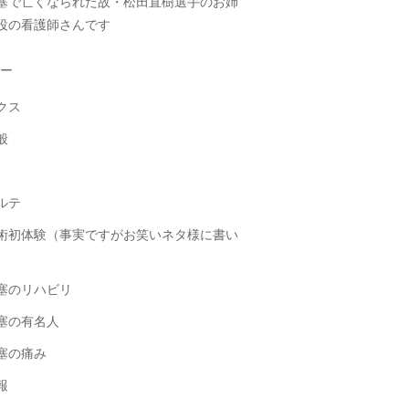
塞で亡くなられた故・松田直樹選手のお姉
役の看護師さんです
ー
クス
般
ルテ
術初体験（事実ですがお笑いネタ様に書い
）
塞のリハビリ
塞の有名人
塞の痛み
報