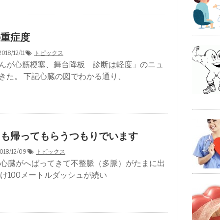
の重症度
018/12/11
トピックス
んが心筋梗塞、舞台降板 診断は軽度」のニュ
きた。 下記心臓の図でわかる通り、
ても帰ってもらうつもりでいます
018/12/09
トピックス
 心臓がへばってきて不整脈（多脈）がたまに出
だけ100メートルダッシュが続い