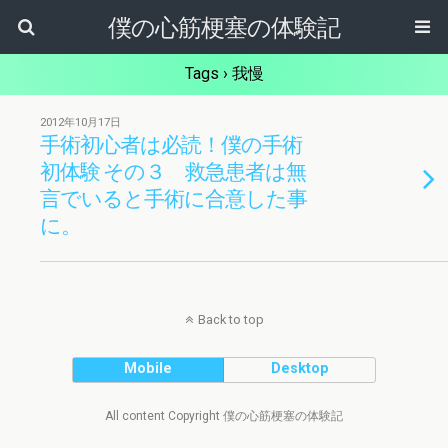
僕の心筋梗塞の体験記
Tags › 我慢
2012年10月17日
手術初心者は必読！僕の手術
初体験 その３ 救急患者は無
言でいると手術に合意した事
に。
Back to top
Mobile
Desktop
All content Copyright 僕の心筋梗塞の体験記